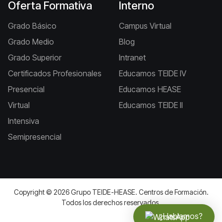
Oferta Formativa
Interno
Grado Básico
Campus Virtual
Grado Medio
Blog
Grado Superior
Intranet
Certificados Profesionales
Educamos TEIDE IV
Presencial
Educamos HEASE
Virtual
Educamos TEIDE II
Intensiva
Semipresencial
Copyright © 2026 Grupo TEIDE-HEASE. Centros de Formación.
Todos los derechos reservados.
Joomla!
es software libre, liberado bajo la
GNU General Public
¿Hablamos?