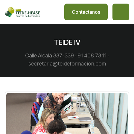
Contáctanos
TEIDE IV
Calle Alcalá 337-339 · 91 408 73 11 ·
secretaria@teideformacion.com